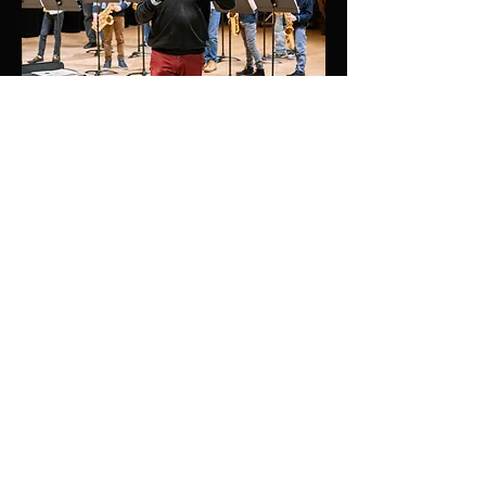
Hommage à Jean-Marie Londeix au CRR
de Boulogne Billancourt (28/01 au
29/012022) - Loan de François Rossé
(2001) avec Jean-Michel Goury
(saxophone soprano)
Teaser du spectacle 'Les Musiciens de
Brême' de Denis Levaillant (2021) avec
Jean-Michel Goury (saxophones)