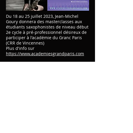
Du 18 au 25 juillet 2023, Jean-Michel
Goury donnera des masterclasses aux
étudiants saxophonistes de niveau début
2e cycle à pré-professionnel désireux de
participer à l'académie du Granc Paris
(CRR de Vincennes)
Plus d'info sur
https://www.academiesgrandparis.com